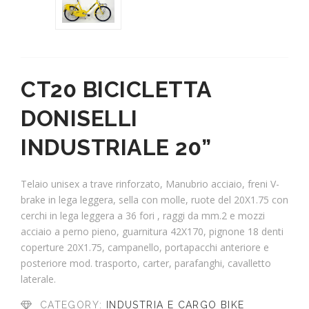
CT20 BICICLETTA
DONISELLI
INDUSTRIALE 20”
Telaio unisex a trave rinforzato, Manubrio acciaio, freni V-
brake in lega leggera, sella con molle, ruote del 20X1.75 con
cerchi in lega leggera a 36 fori , raggi da mm.2 e mozzi
acciaio a perno pieno, guarnitura 42X170, pignone 18 denti
coperture 20X1.75, campanello, portapacchi anteriore e
posteriore mod. trasporto, carter, parafanghi, cavalletto
laterale.
CATEGORY:
INDUSTRIA E CARGO BIKE