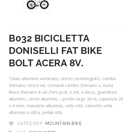
B032 BICICLETTA
DONISELLI FAT BIKE
BOLT ACERA 8V.
Telaio alluminio verniciato, sterzo semintegrato, cambio
Shimano cera 8 vel, comandi cambio Shimano s, ruota
libera Shimano 8 vel.,freni post. e ant. a disco, guarnitura
alluminio, cerchi alluminio – profilo largo 26×4, coperture 26
x 4 nere, manubrio alluminio, sella mtb, cannotto sella
alluminio a slitta, pedali mtb.
CATEGORY:
MOUNTAIN BIKE